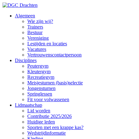
Algemeen
Wie zijn wij?
Trainers
Bestuur
Vereniging
Lestijden en locaties
Vacatures
Vertrouwenscontactpersoon
Disciplines
Peutergym
Kleutergym
Recreatiegym
Meisjesturnen (basis)selectie
Jongensturnen
Springlessen
Fit voor volwassenen
Lidmaatschap
Lid worden
Contributie 2025/2026
Huidige leden
Sporten met een krappe kas?
Wedstrijdinformatie
Kleding