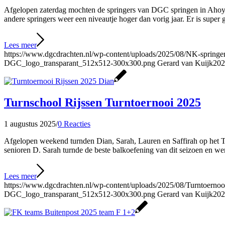
Afgelopen zaterdag mochten de springers van DGC springen in Ahoy. Z
andere springers weer een niveautje hoger dan vorig jaar. Er is sup
Lees meer
https://www.dgcdrachten.nl/wp-content/uploads/2025/08/NK-sprin
DGC_logo_transparant_512x512-300x300.png
Gerard van Kuijk
202
Turnschool Rijssen Turntoernooi 2025
1 augustus 2025
/
0 Reacties
Afgelopen weekend turnden Dian, Sarah, Lauren en Saffirah op het TS
senioren D. Sarah turnde de beste balkoefening van dit seizoen en w
Lees meer
https://www.dgcdrachten.nl/wp-content/uploads/2025/08/Turntoern
DGC_logo_transparant_512x512-300x300.png
Gerard van Kuijk
202