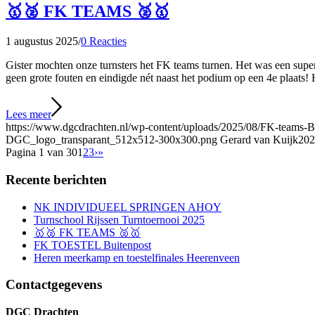
🥇🥈 FK TEAMS 🥈🥇
1 augustus 2025
/
0 Reacties
Gister mochten onze turnsters het FK teams turnen. Het was een supe
geen grote fouten en eindigde nét naast het podium op een 4e plaats!
Lees meer
https://www.dgcdrachten.nl/wp-content/uploads/2025/08/FK-teams-
DGC_logo_transparant_512x512-300x300.png
Gerard van Kuijk
202
Pagina 1 van 30
1
2
3
›
»
Recente berichten
NK INDIVIDUEEL SPRINGEN AHOY
Turnschool Rijssen Turntoernooi 2025
🥇🥈 FK TEAMS 🥈🥇
FK TOESTEL Buitenpost
Heren meerkamp en toestelfinales Heerenveen
Contactgegevens
DGC Drachten