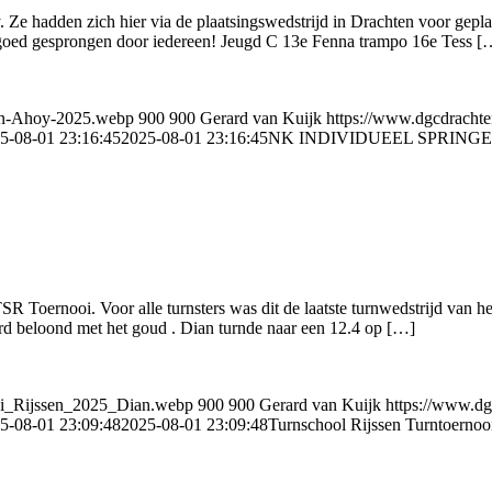
e hadden zich hier via de plaatsingswedstrijd in Drachten voor geplaa
er goed gesprongen door iedereen! Jeugd C 13e Fenna trampo 16e Tess [
gen-Ahoy-2025.webp
900
900
Gerard van Kuijk
https://www.dgcdrachte
5-08-01 23:16:45
2025-08-01 23:16:45
NK INDIVIDUEEL SPRING
R Toernooi. Voor alle turnsters was dit de laatste turnwedstrijd van 
erd beloond met het goud . Dian turnde naar een 12.4 op […]
ooi_Rijssen_2025_Dian.webp
900
900
Gerard van Kuijk
https://www.dg
5-08-01 23:09:48
2025-08-01 23:09:48
Turnschool Rijssen Turntoernoo