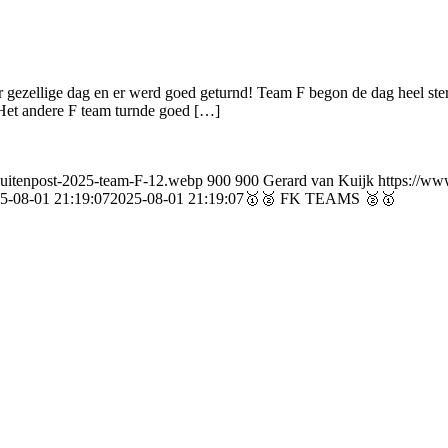
r gezellige dag en er werd goed geturnd! Team F begon de dag heel st
 Het andere F team turnde goed […]
Buitenpost-2025-team-F-12.webp
900
900
Gerard van Kuijk
https://ww
5-08-01 21:19:07
2025-08-01 21:19:07
🥇🥈 FK TEAMS 🥈🥇