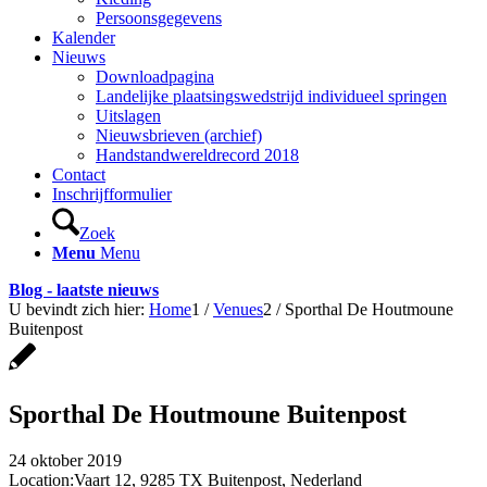
Persoonsgegevens
Kalender
Nieuws
Downloadpagina
Landelijke plaatsingswedstrijd individueel springen
Uitslagen
Nieuwsbrieven (archief)
Handstandwereldrecord 2018
Contact
Inschrijfformulier
Zoek
Menu
Menu
Blog - laatste nieuws
U bevindt zich hier:
Home
1
/
Venues
2
/
Sporthal De Houtmoune
Buitenpost
Sporthal De Houtmoune Buitenpost
24 oktober 2019
Location:
Vaart 12, 9285 TX Buitenpost, Nederland