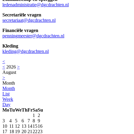
ledenadministratie@dgcdrachten.nl
Secretariële vragen
secretariaat@dgcdrachten.nl
Financiële vragen
penningmeester@dgcdrachten.nl
Kleding
kleding@dgcdrachten.nl
<
<
2026
>
August
>
Month
Month
List
Week
Day
Mo
Tu
We
Th
Fr
Sa
Su
1
2
3
4
5
6
7
8
9
10
11
12
13
14
15
16
17
18
19
20
21
22
23