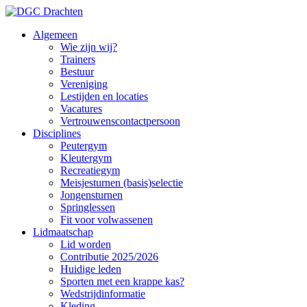
Algemeen
Wie zijn wij?
Trainers
Bestuur
Vereniging
Lestijden en locaties
Vacatures
Vertrouwenscontactpersoon
Disciplines
Peutergym
Kleutergym
Recreatiegym
Meisjesturnen (basis)selectie
Jongensturnen
Springlessen
Fit voor volwassenen
Lidmaatschap
Lid worden
Contributie 2025/2026
Huidige leden
Sporten met een krappe kas?
Wedstrijdinformatie
Kleding