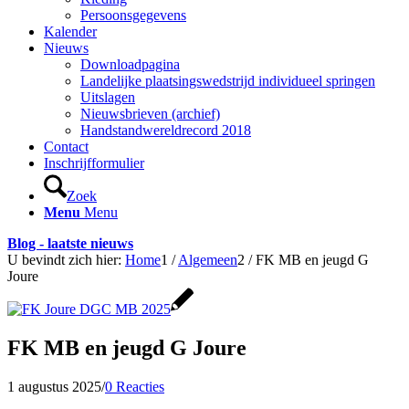
Persoonsgegevens
Kalender
Nieuws
Downloadpagina
Landelijke plaatsingswedstrijd individueel springen
Uitslagen
Nieuwsbrieven (archief)
Handstandwereldrecord 2018
Contact
Inschrijfformulier
Zoek
Menu
Menu
Blog - laatste nieuws
U bevindt zich hier:
Home
1
/
Algemeen
2
/
FK MB en jeugd G
Joure
FK MB en jeugd G Joure
1 augustus 2025
/
0 Reacties