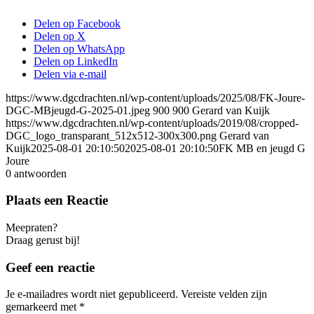
Delen op Facebook
Delen op X
Delen op WhatsApp
Delen op LinkedIn
Delen via e-mail
https://www.dgcdrachten.nl/wp-content/uploads/2025/08/FK-Joure-
DGC-MBjeugd-G-2025-01.jpeg
900
900
Gerard van Kuijk
https://www.dgcdrachten.nl/wp-content/uploads/2019/08/cropped-
DGC_logo_transparant_512x512-300x300.png
Gerard van
Kuijk
2025-08-01 20:10:50
2025-08-01 20:10:50
FK MB en jeugd G
Joure
0
antwoorden
Plaats een Reactie
Meepraten?
Draag gerust bij!
Geef een reactie
Je e-mailadres wordt niet gepubliceerd.
Vereiste velden zijn
gemarkeerd met
*