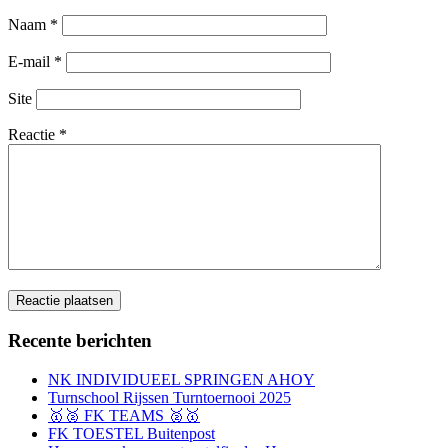
Naam
*
E-mail
*
Site
Reactie
*
Recente berichten
NK INDIVIDUEEL SPRINGEN AHOY
Turnschool Rijssen Turntoernooi 2025
🥇🥈 FK TEAMS 🥈🥇
FK TOESTEL Buitenpost