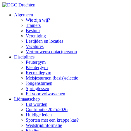
Algemeen
Wie zijn wij?
Trainers
Bestuur
Vereniging
Lestijden en locaties
Vacatures
Vertrouwenscontactpersoon
Disciplines
Peutergym
Kleutergym
Recreatiegym
Meisjesturnen (basis)selectie
Jongensturnen
Springlessen
Fit voor volwassenen
Lidmaatschap
Lid worden
Contributie 2025/2026
Huidige leden
Sporten met een krappe kas?
Wedstrijdinformatie
Kleding