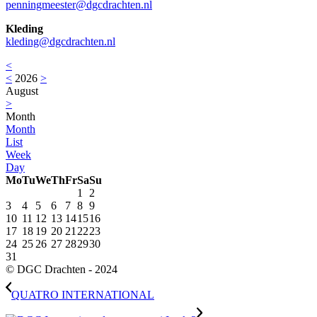
penningmeester@dgcdrachten.nl
Kleding
kleding@dgcdrachten.nl
<
<
2026
>
August
>
Month
Month
List
Week
Day
Mo
Tu
We
Th
Fr
Sa
Su
1
2
3
4
5
6
7
8
9
10
11
12
13
14
15
16
17
18
19
20
21
22
23
24
25
26
27
28
29
30
31
© DGC Drachten - 2024
QUATRO INTERNATIONAL